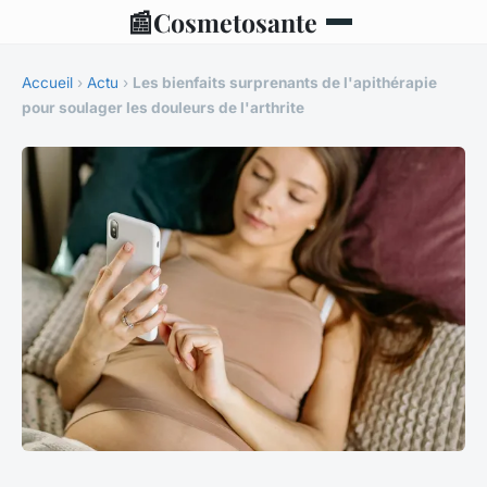
📰
Cosmetosante
Accueil
›
Actu
›
Les bienfaits surprenants de l'apithérapie
pour soulager les douleurs de l'arthrite