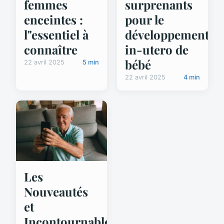
femmes
surprenants
enceintes :
pour le
l"essentiel à
développement
connaître
in-utero de
bébé
22 avril 2025
5 min
22 avril 2025
4 min
Les
Nouveautés
et
Incontournables