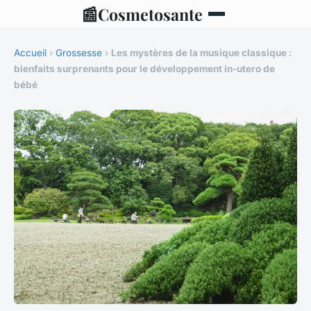
📰
Cosmetosante
Accueil
›
Grossesse
›
Les mystères de la musique classique :
bienfaits surprenants pour le développement in-utero de
bébé