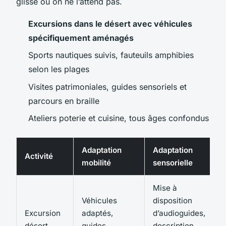
glisse où on ne l’attend pas.
Excursions dans le désert avec véhicules
spécifiquement aménagés
Sports nautiques suivis, fauteuils amphibies
selon les plages
Visites patrimoniales, guides sensoriels et
parcours en braille
Ateliers poterie et cuisine, tous âges confondus
Adaptation
Adaptation
A
Activité
mobilité
sensorielle
i
Mise à
Véhicules
disposition
Excursion
adaptés,
d’audioguides,
P
désert
guides
description
r