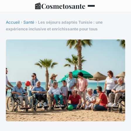
📰
Cosmetosante
Accueil
›
Santé
›
Les séjours adaptés Tunisie : une
expérience inclusive et enrichissante pour tous