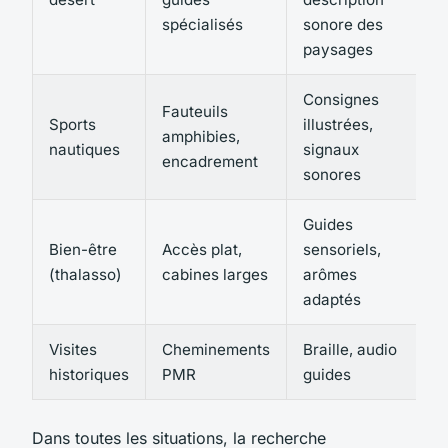
spécialisés
sonore des
paysages
Consignes
Fauteuils
Sports
illustrées,
amphibies,
s
nautiques
signaux
encadrement
d
sonores
Guides
Bien-être
Accès plat,
sensoriels,
(thalasso)
cabines larges
arômes
i
adaptés
Visites
Cheminements
Braille, audio
historiques
PMR
guides
Dans toutes les situations, la recherche