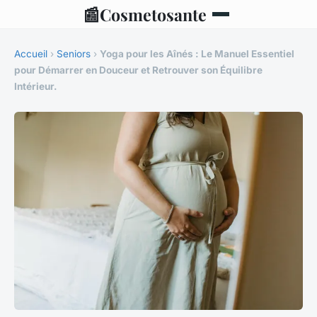
📰
Cosmetosante
Accueil
›
Seniors
›
Yoga pour les Aînés : Le Manuel Essentiel
pour Démarrer en Douceur et Retrouver son Équilibre
Intérieur.