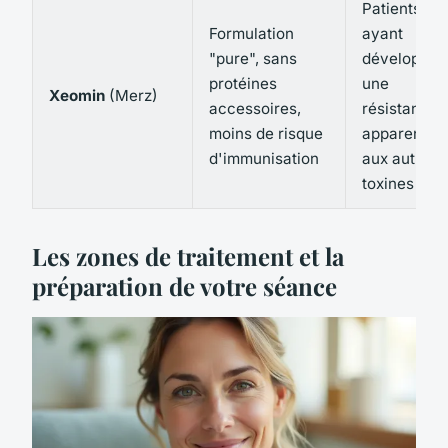
Patients
Formulation
ayant
"pure", sans
développé
protéines
une
Xeomin
(Merz)
accessoires,
résistance
moins de risque
apparente
d'immunisation
aux autres
toxines
Les zones de traitement et la
préparation de votre séance