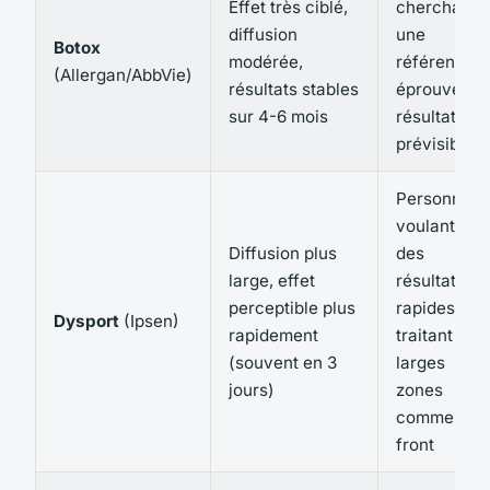
Effet très ciblé,
cherchant
diffusion
une
Botox
modérée,
référence
(Allergan/AbbVie)
résultats stables
éprouvée,
sur 4-6 mois
résultats
prévisibles
Personnes
voulant
Diffusion plus
des
large, effet
résultats
perceptible plus
rapides ou
Dysport
(Ipsen)
rapidement
traitant de
(souvent en 3
larges
jours)
zones
comme le
front