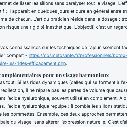
permet de lisser les sillons sans paralyser tout le visage. L’eff
tif : il apparaît en quelques jours et dure en général entre tr
me de chacun. L’art du praticien réside dans le dosage : trop
, on risque une rigidité inesthétique. L’objectif, c’est un reg
vos connaissances sur les techniques de rajeunissement fa
ier complet -
https://cosmetosante.fr/professionnels/botox-
ire-les-rides-efficacement.php
.
 complémentaires pour un visage harmonieux
as tout. Si les rides dynamiques (celles qui se forment à l’e
édilection, il ne répare pas les pertes de volume que cause 
ient l’acide hyaluronique, souvent utilisé en complément. Al
s, l’acide hyaluronique repulpe : il comble les sillons statiq
ure les pommettes. Ensemble, ces deux approches permetten
ale du visage, sans altérer l’expression naturelle. C’est d’a