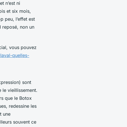
et n’est ni
ois et six mois,
 peu, l’effet est
ard reposé, non un
cial, vous pouvez
laval-quelles-
xpression) sont
le vieillissement.
ors que le Botox
ues, redessine les
t une
illeurs souvent ce