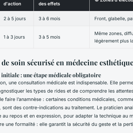
d'action
des effets
2 à 5 jours
3 à 6 mois
Front, glabelle, pa
Même zones, diff
1 à 3 jours
3 à 5 mois
légèrement plus l
 de soin sécurisé en médecine esthétiqu
initiale : une étape médicale obligatoire
ion, une consultation médicale est indispensable. Elle permet
agnostiquer les types de rides et de comprendre les attentes
e faire l’anamnèse : certaines conditions médicales, comm
 sont des contre-indications au traitement. Le praticien anal
 au repos et en expression, pour adapter la technique au 
tre une formalité : elle garantit la sécurité du geste et la per