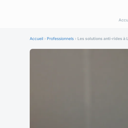
Accu
Accueil
›
Professionnels
›
Les solutions anti-rides à