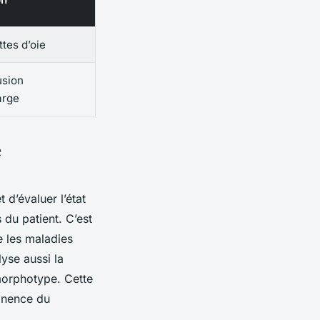
ttes d’oie
usion
arge
e
 d’évaluer l’état
 du patient. C’est
e les maladies
yse aussi la
morphotype. Cette
tinence du