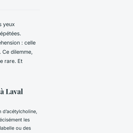
es yeux
répétées.
hension : celle
e. Ce dilemme,
e rare. Et
à Laval
n d’acétylcholine,
récisément les
labelle ou des