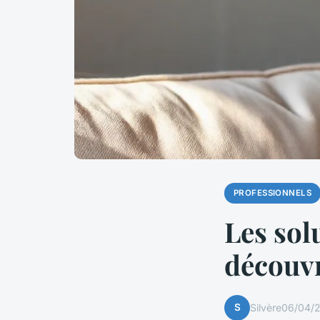
PROFESSIONNELS
Les sol
découvr
S
Silvère
06/04/2