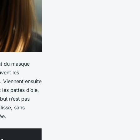
aut du masque
uvent les
. Viennent ensuite
 les pattes d’oie,
but n’est pas
lisse, sans
ée.
on