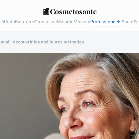
📰
Cosmetosante
eil
Actu
Bien-être
Grossesse
Maladie
Minceur
Professionnels
Santé
Se
 Laval : découvrir les meilleures méthodes