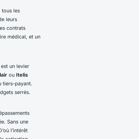
 tous les
e leurs
des contrats
ire médical, et un
est un levier
air
ou
Itelis
 tiers-payant.
dgets serrés.
 dépassements
sée. Sans une
’où l’intérêt
a cotisation