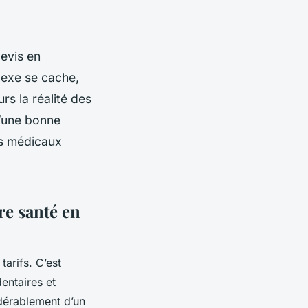
devis en
lexe se cache,
rs la réalité des
d’une bonne
ns médicaux
re santé en
arifs. C’est
entaires et
idérablement d’un