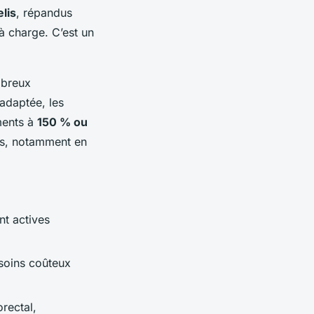
elis
, répandus
 à charge. C’est un
mbreux
 adaptée, les
ements à
150 % ou
es, notamment en
nt actives
 soins coûteux
rectal,