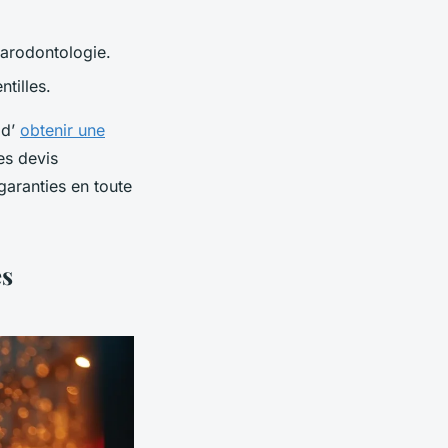
arodontologie.
ntilles.
 d’
obtenir une
es devis
aranties en toute
es