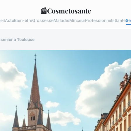
📰
Cosmetosante
eil
Actu
Bien-être
Grossesse
Maladie
Minceur
Professionnels
Santé
Se
 senior à Toulouse