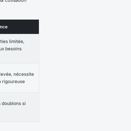
ance
es limitée,
ux besoins
élevée, nécessite
 rigoureuse
 doublons si