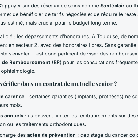
. S’appuyer sur des réseaux de soins comme
Santéclair
ou
It
rmet de bénéficier de tarifs négociés et de réduire le reste
ous-estimé, mais crucial pour le budget long terme.
al clé : les dépassements d’honoraires. À Toulouse, de no
cent en secteur 2, avec des honoraires libres. Sans garantie
vite s’envoler. Il est donc pertinent de viser des rembours
se de Remboursement
(BR) pour les consultations fréquent
 ophtalmologie.
vérifier dans un contrat de mutuelle senior ?
de carence
: certaines garanties (implants, prothèses) ne so
eurs mois.
ds annuels
: ils peuvent limiter les remboursements sur des
on ou les traitements orthodontiques.
n charge des
actes de prévention
: dépistage du cancer colo