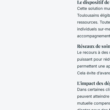
Le dispositif d
Cette solution mun
Toulousains éligi
ressources. Toutef
individuels sur-me
accompagnement 
Réseaux de soin
Le recours à des r
puissant pour ré
permettent une ap
Cela évite d’avan
L'impact des dé
Dans certaines cl
peuvent atteindre
mutuelle compensan
d’opter pour des 