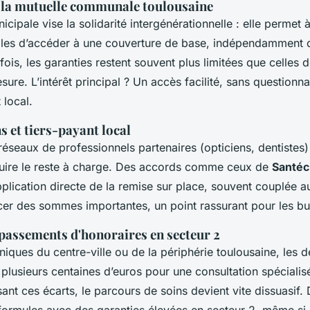
e la mutuelle communale toulousaine
icipale vise la solidarité intergénérationnelle : elle permet à
bles d’accéder à une couverture de base, indépendamment d
ois, les garanties restent souvent plus limitées que celles 
sure. L’intérêt principal ? Un accès facilité, sans questionna
local.
s et tiers-payant local
éseaux de professionnels partenaires (opticiens, dentistes) 
duire le reste à charge. Des accords comme ceux de
Santécl
plication directe de la remise sur place, souvent couplée au
cer des sommes importantes, un point rassurant pour les bu
passements d'honoraires en secteur 2
iniques du centre-ville ou de la périphérie toulousaine, les
 plusieurs centaines d’euros pour une consultation spéciali
t ces écarts, le parcours de soins devient vite dissuasif. D
formules avec des garanties élevées en secteur 2, même si l