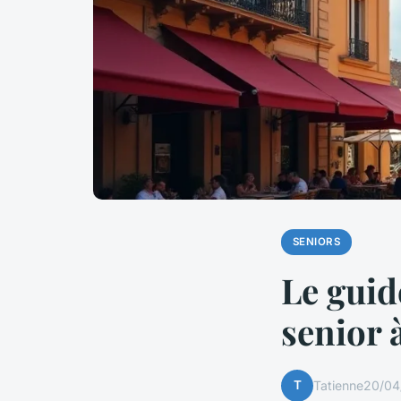
SENIORS
Le guid
senior 
T
Tatienne
20/04