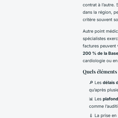
contrat à l’autre
dans la région, pe
critère souvent s
Autre point médic
spécialistes exer
factures peuvent 
200 % de la Ba
cardiologie ou en
Quels éléments 
🔎 Les
délais 
qu’après plusi
📊 Les
plafon
comme l’auditi
💉 La prise e